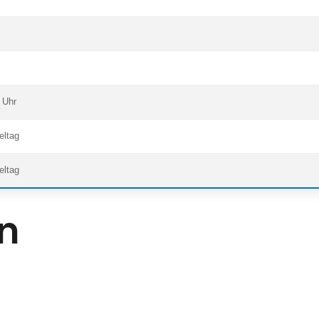
 Uhr
eltag
eltag
n